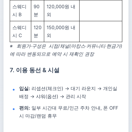
스웨디
90
120,000원 내
시 B
분
외
스웨디
120
150,000원 내
시 C
분
외
※ 회원가·구성은 시점/채널(마캉스·커뮤니티·현금가)
에 따라 변동되므로 예약 시 재확인 권장
7. 이용 동선 & 시설
입실:
리셉션(체크인) → 대기 라운지 → 개인실
배정 → 샤워(옵션) → 관리 시작
편의:
일부 시간대 무료/인근 주차 안내, 폰 OFF
시 마감/랜덤 휴무