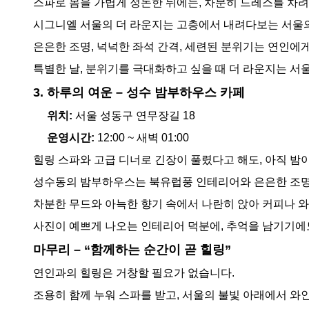
스파로 몸을 가볍게 정돈한 뒤에는, 차분히 드레스를 차려
시그니엘 서울의 더 라운지는 고층에서 내려다보는 서울의
은은한 조명, 넉넉한 좌석 간격, 세련된 분위기는 연인에
특별한 날, 분위기를 극대화하고 싶을 때 더 라운지는 서
3. 하루의 여운 – 성수 밤부하우스 카페
위치:
서울 성동구 연무장길 18
운영시간:
12:00 ~ 새벽 01:00
힐링 스파와 고급 디너로 긴장이 풀렸다고 해도, 아직 밤
성수동의 밤부하우스는 북유럽풍 인테리어와 은은한 조명
차분한 무드와 아늑한 향기 속에서 나란히 앉아 커피나 
사진이 예쁘게 나오는 인테리어 덕분에, 추억을 남기기에
마무리 – “함께하는 순간이 곧 힐링”
연인과의 힐링은 거창할 필요가 없습니다.
조용히 함께 누워 스파를 받고, 서울의 불빛 아래에서 와