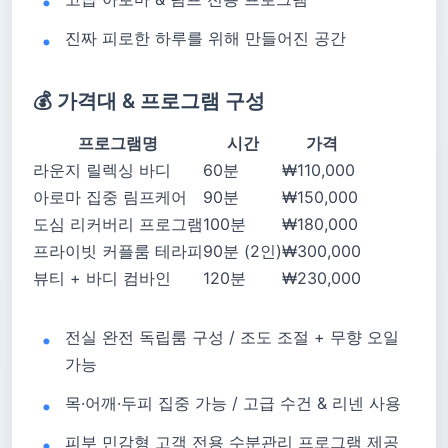
진짜 피로한 하루를 위해 만들어진 공간
💰 가격대 & 프로그램 구성
프로그램명
시간
가격
라운지 릴렉싱 바디
60분
₩110,000
아로마 집중 림프케어
90분
₩150,000
도심 리커버리 프로그램
100분
₩180,000
프라이빗 커플룸 테라피
90분 (2인)
₩300,000
뷰티 + 바디 컴바인
120분
₩230,000
전실 완전 독립룸 구성 / 조도 조절 + 무향 오일
가능
목·어깨·두피 집중 가능 / 고급 수건 & 리넨 사용
피부 민감형 고객 전용 수분관리 프로그램 제공