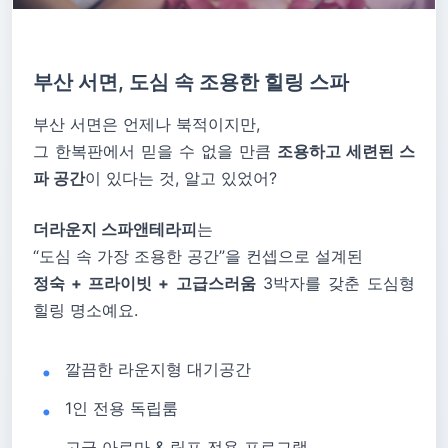
부산 서면, 도심 속 조용한 힐링 스파
부산 서면은 언제나 북적이지만,
그 한복판에서 믿을 수 없을 만큼
조용하고 세련된 스
파 공간
이 있다는 것, 알고 있었어?
더라운지 스파앤테라피
는
“도심 속 가장 조용한 공간”을 컨셉으로 설계된
정숙 + 프라이빗 + 고급스러움
3박자를 갖춘 도심형
힐링 명소예요.
깔끔한 라운지형 대기공간
1인 전용 독립룸
고급 아로마 & 림프 전용 프로그램