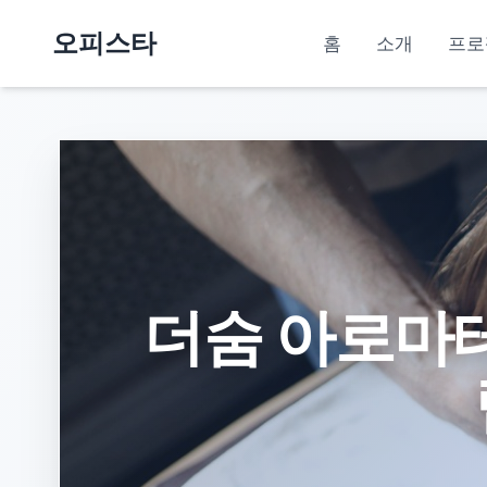
오피스타
홈
소개
프로
더숨 아로마테