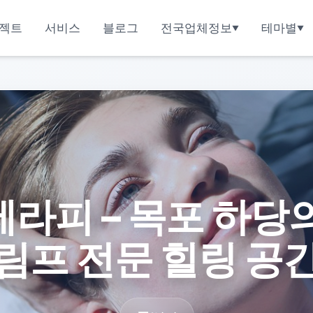
젝트
서비스
블로그
전국업체정보
테마별
라피 – 목포 하당
림프 전문 힐링 공