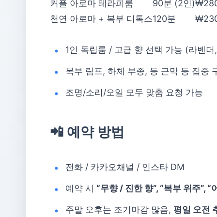
커플 아로마 테라피룸
90분 (2인)
₩280
천연 아로마 + 복부 디톡스
120분
₩230
1인 독립룸 / 고급 향 선택 가능 (라벤더
복부 림프, 하체 부종, 등 근막 등 집중 
조명/소리/오일 모두 맞춤 요청 가능
📲 예약 방법
전화 / 카카오채널 / 인스타 DM
예약 시
“무향 / 진한 향”, “복부 위주”,
주말 오후는 조기마감 많음,
평일 오전 