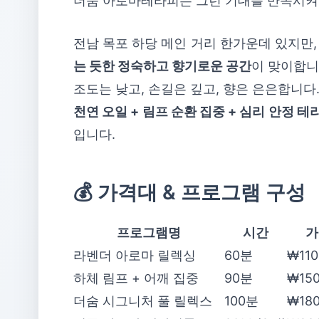
더숨 아로마테라피는 그런 기대를 만족시켜
전남 목포 하당 메인 거리 한가운데 있지만
는 듯한 정숙하고 향기로운 공간
이 맞이합니
조도는 낮고, 손길은 깊고, 향은 은은합니다
천연 오일 + 림프 순환 집중 + 심리 안정 테
입니다.
💰 가격대 & 프로그램 구성
프로그램명
시간
가
라벤더 아로마 릴렉싱
60분
₩110
하체 림프 + 어깨 집중
90분
₩150
더숨 시그니처 풀 릴렉스
100분
₩180