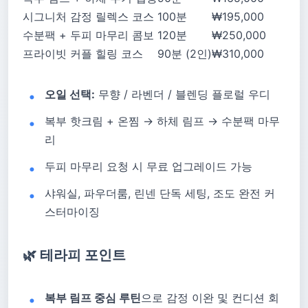
시그니처 감정 릴렉스 코스
100분
₩195,000
수분팩 + 두피 마무리 콤보
120분
₩250,000
프라이빗 커플 힐링 코스
90분 (2인)
₩310,000
오일 선택:
무향 / 라벤더 / 블렌딩 플로럴 우디
복부 핫크림 + 온찜 → 하체 림프 → 수분팩 마무
리
두피 마무리 요청 시 무료 업그레이드 가능
샤워실, 파우더룸, 린넨 단독 세팅, 조도 완전 커
스터마이징
🌿 테라피 포인트
복부 림프 중심 루틴
으로 감정 이완 및 컨디션 회