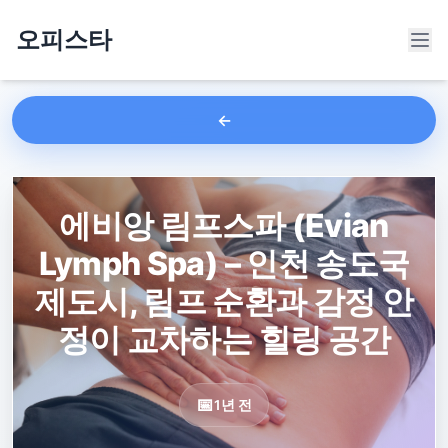
오피스타
에비앙 림프스파 (Evian
Lymph Spa) – 인천 송도국
제도시, 림프 순환과 감정 안
정이 교차하는 힐링 공간
1년 전