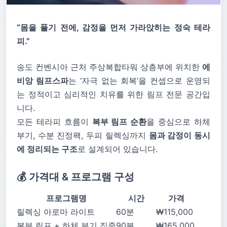
“몸을 풀기 전에, 감정을 먼저 가라앉히는 정숙 테라
피.”
송도 컨벤시아 근처 주상복합타워 상층부에 위치한
에
비앙 림프스파
는 ‘자극 없는 회복’을 컨셉으로 운영되
는 정적이고 심리적인 치유를 위한 림프 전문 공간입
니다.
모든 테라피 흐름이
복부 림프 순환
을 중심으로 하체
부기, 수분 진정팩, 두피 릴렉싱까지
몸과 감정이 동시
에 정리되는 구조
로 설계되어 있습니다.
💰 가격대 & 프로그램 구성
프로그램명
시간
가격
릴렉싱 아로마 라이트
60분
₩115,000
복부 림프 + 하체 부기 집중
90분
₩165,000