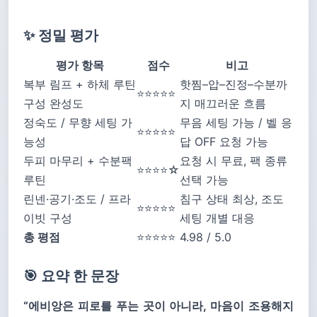
✨ 정밀 평가
평가 항목
점수
비고
복부 림프 + 하체 루틴
핫찜–압–진정–수분까
⭐⭐⭐⭐⭐
구성 완성도
지 매끄러운 흐름
정숙도 / 무향 세팅 가
무음 세팅 가능 / 벨 응
⭐⭐⭐⭐⭐
능성
답 OFF 요청 가능
두피 마무리 + 수분팩
요청 시 무료, 팩 종류
⭐⭐⭐⭐☆
루틴
선택 가능
린넨·공기·조도 / 프라
침구 상태 최상, 조도
⭐⭐⭐⭐⭐
이빗 구성
세팅 개별 대응
총 평점
⭐⭐⭐⭐⭐
4.98 / 5.0
🎯 요약 한 문장
“에비앙은 피로를 푸는 곳이 아니라, 마음이 조용해지