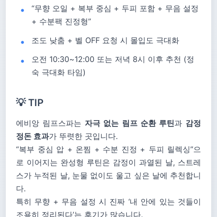
“무향 오일 + 복부 중심 + 두피 포함 + 무음 설정
+ 수분팩 진정형”
조도 낮춤 + 벨 OFF 요청 시 몰입도 극대화
오전 10:30~12:00 또는 저녁 8시 이후 추천 (정
숙 극대화 타임)
💡 TIP
에비앙 림프스파는
자극 없는 림프 순환 루틴
과
감정
정돈 효과
가 뚜렷한 곳입니다.
“복부 중심 압 + 온찜 + 수분 진정 + 두피 릴렉싱”으
로 이어지는 완성형 루틴은 감정이 과열된 날, 스트레
스가 누적된 날, 눈물 없이도 울고 싶은 날에 추천합니
다.
특히 무향 + 무음 설정 시 진짜 ‘내 안에 있는 것들이
조용히 정리된다’는 후기가 많습니다.