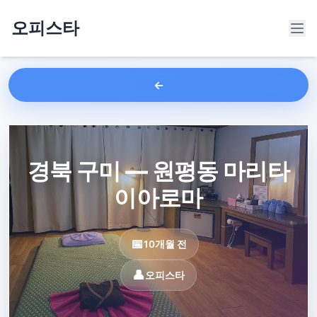
오피스타
경북 구미 — 원평동 마리타
이아로마
10개월 전
오피스타