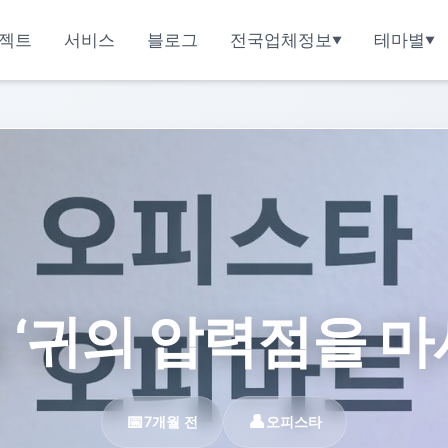
젝트
서비스
블로그
전국업체정보
테마별
 ‘귀의 압력점을 마
7개월 전
오피스타