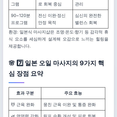
그램
로 회복 중심
관리
90~120분
전신 이완·정신
심신의 완전한
프로그램
안정 목적
밸런스 회복
환경: 일본식 마사지샵은 조명·온도·향기 등 감각적 휴
식 요소를 세심하게 설계해 오감으로 느끼는 힐링을
제공합니다.
🌸 7️⃣ 일본 오일 마사지의 9가지 핵
심 장점 요약
효과 구분
주요 효능
💆 근육 완화
뭉친 근육 이완 및 통증 완화
🌿 면역력 강화
림프 순환 개선 및 피로 회복