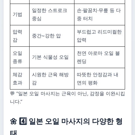
일정한 스트로크
손·팔꿈치·무릎 등 다
기법
중심
중 터치
압력
부드럽고 리드미컬한
중간~강한 압
감
압력
오일
천연 아로마 오일 블
기본 식물성 오일
종류
렌딩
체감
시원한 근육 해방
따뜻한 안정감과 내
효과
감
면의 평화
💬 “일본 오일 마사지는 근육이 아닌, 감정을 이완시킵
니다.”
🌼 4️⃣ 일본 오일 마사지의 다양한 형
태