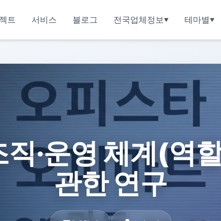
젝트
서비스
블로그
전국업체정보
테마별
직·운영 체계(역할
관한 연구