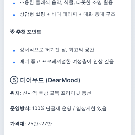
조용한 클래식 음악, 식물, 따뜻한 조명 활용
상담형 힐링 + 바디 테라피 + 대화 응대 구조
🌟 추천 포인트
정서적으로 허기진 날, 최고의 공간
매너 좋고 프로페셔널한 여성층이 인상 깊음
⑤ 디어무드 (DearMood)
위치:
신사역 후방 골목 프라이빗 동선
운영방식:
100% 단골제 운영 / 입장제한 있음
가격대:
25만~27만