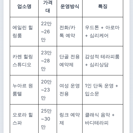
가격
업소명
운영방식
특징
대
22만
에일린 힐
전화/카
우드톤 + 아로마
~26
링룸
톡 예약
+ 심리케어
만
23만
카렌 힐링
단골 전용
감성적 테라피룸
~28
스튜디오
예약제
+ 심리상담
만
20만
누아르 원
여성 운영
1인 단독 운영 +
~23
룸텔
전용
입소문
만
25만
오로라 힐
링크 예약
클래식 음악 +
~30
스파
제
바디테라피
만