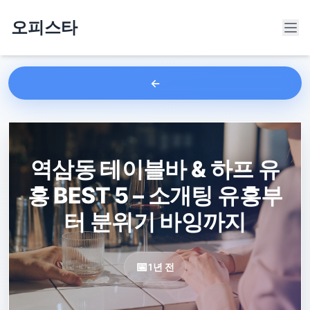
오피스타
역삼동 테이블바 & 하프 유
흥 BEST 5 – 소개팅 유흥부
터 분위기 바잉까지
1년 전